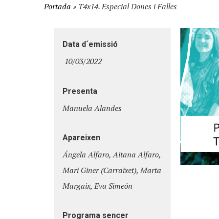
Portada
»
T4x14. Especial Dones i Falles
Data d´emissió
10/03/2022
Presenta
Hit enter to search or ESC to close
Manuela Alandes
Apareixen
Ángela Alfaro, Aitana Alfaro,
Mari Giner (Carraixet), Marta
Margaix, Eva Simeón
Programa sencer