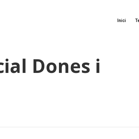
Inici
T
ial Dones i