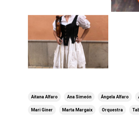
Aitana Alfaro
Ana Simeón
Ángela Alfaro
Mari Giner
Marta Margaix
Orquestra
Ta