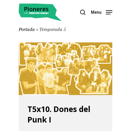
Menu
Portada
»
Temporada 5
Hit enter to search or ESC to close
T5x10. Dones del
Punk I