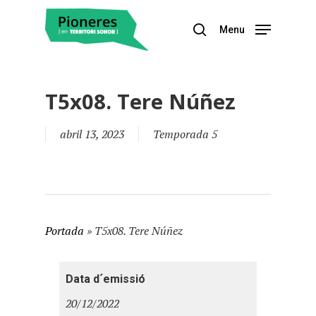
Menu
Hit enter to search or ESC to close
T5x08. Tere Núñez
abril 13, 2023
Temporada 5
Portada
»
T5x08. Tere Núñez
Data d´emissió
20/12/2022