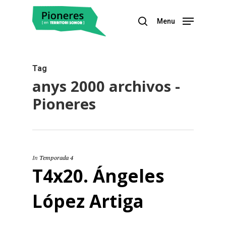
Menu
Hit enter to search or ESC to close
Tag
anys 2000 archivos -
Pioneres
In
Temporada 4
T4x20. Ángeles
López Artiga