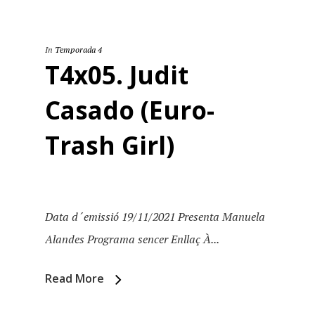
Inici
Temporades
In
Temporada 4
T4x05. Judit
Agraïments
Temporada 5
Casado (Euro-
Especial Estiu
Monty Peiró
Trash Girl)
Temporada 4
Temporada 3
Email:
slsmonty@gmail.co
Temporada 2
Data d´emissió 19/11/2021 Presenta Manuela
Alandes Programa sencer Enllaç À...
Temporada 1
Read More