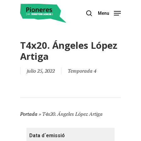
Menu
Hit enter to search or ESC to close
T4x20. Ángeles López
Artiga
julio 25, 2022
Temporada 4
Portada
»
T4x20. Ángeles López Artiga
Data d´emissió