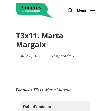
Menu
Hit enter to search or ESC to close
T3x11. Marta
Margaix
julio 8, 2022
Temporada 3
Portada
»
T3x11. Marta Margaix
Data d´emissió