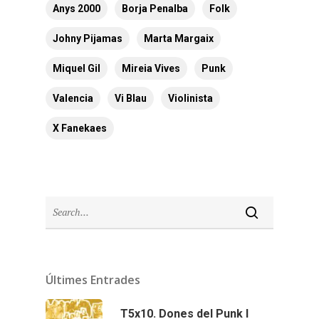
Anys 2000
Borja Penalba
Folk
Johny Pijamas
Marta Margaix
Miquel Gil
Mireia Vives
Punk
Valencia
Vi Blau
Violinista
X Fanekaes
Últimes Entrades
T5x10. Dones del Punk I