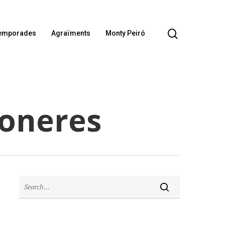
emporades
Agraïments
Monty Peiró
ioneres