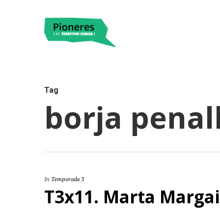
Tag
borja penal
Hit enter to search or ESC to close
In
Temporada 3
T3x11. Marta Marga