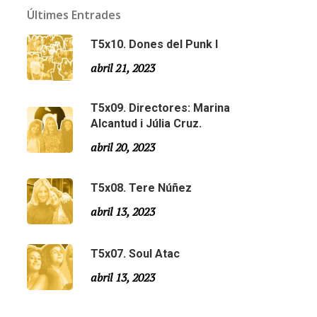
Últimes Entrades
T5x10. Dones del Punk I
abril 21, 2023
T5x09. Directores: Marina
Alcantud i Júlia Cruz.
abril 20, 2023
T5x08. Tere Núñez
Email:
slsmonty@gmail.com
abril 13, 2023
T5x07. Soul Atac
abril 13, 2023