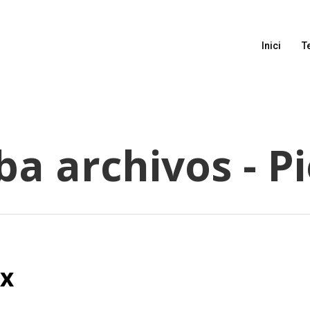
Inici
T
ba archivos - P
ix