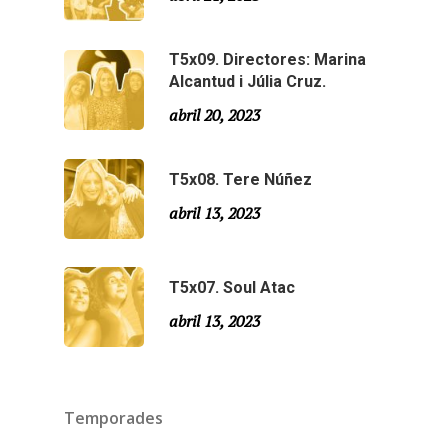
Agraïments
Especial Estiu
Monty Peiró
T5x09. Directores: Marina
Alcantud i Júlia Cruz.
Temporada 4
abril 20, 2023
Temporada 3
Email:
slsmonty@gmail.co
Temporada 2
T5x08. Tere Núñez
abril 13, 2023
Temporada 1
T5x07. Soul Atac
abril 13, 2023
Temporades