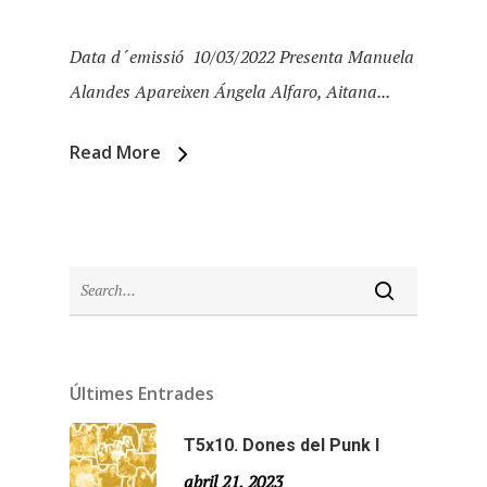
Data d´emissió 10/03/2022 Presenta Manuela
Alandes Apareixen Ángela Alfaro, Aitana...
Read More
Inici
Últimes Entrades
Temporades
T5x10. Dones del Punk I
abril 21, 2023
Temporada 5