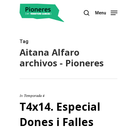
Menu
Hit enter to search or ESC to close
Tag
Aitana Alfaro
archivos - Pioneres
In
Temporada 4
T4x14. Especial
Dones i Falles