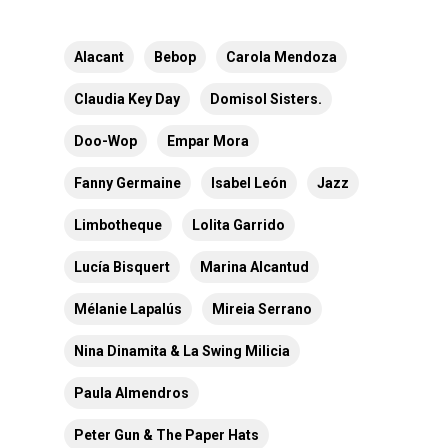
Alacant
Bebop
Carola Mendoza
Claudia Key Day
Domisol Sisters.
Doo-Wop
Empar Mora
Fanny Germaine
Isabel León
Jazz
Limbotheque
Lolita Garrido
Lucía Bisquert
Marina Alcantud
Mélanie Lapalús
Mireia Serrano
Nina Dinamita & La Swing Milicia
Paula Almendros
Peter Gun & The Paper Hats