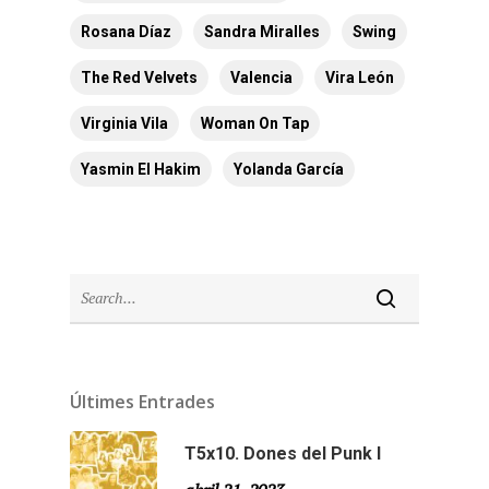
Rosana Díaz
Sandra Miralles
Swing
The Red Velvets
Valencia
Vira León
Virginia Vila
Woman On Tap
Yasmin El Hakim
Yolanda García
Últimes Entrades
T5x10. Dones del Punk I