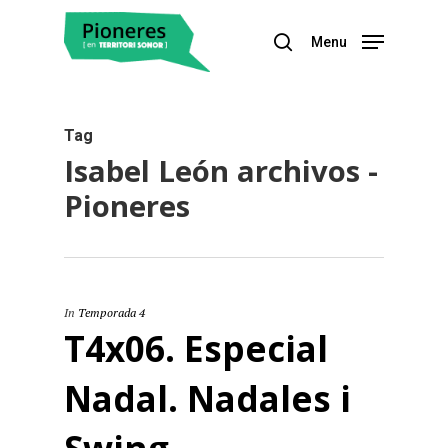
Menu
Hit enter to search or ESC to close
Tag
Isabel León archivos -
Pioneres
In
Temporada 4
T4x06. Especial
Nadal. Nadales i