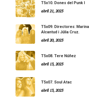
T5x10. Dones del Punk I
Agraïments
Temporada 5
abril 21, 2023
Especial Estiu
Monty Peiró
T5x09. Directores: Marina
Temporada 4
Alcantud i Júlia Cruz.
Temporada 3
Email:
slsmonty@gmail.co
abril 20, 2023
Temporada 2
T5x08. Tere Núñez
Temporada 1
abril 13, 2023
T5x07. Soul Atac
abril 13, 2023