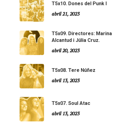
T5x10. Dones del Punk I
Agraïments
Temporada 5
abril 21, 2023
Especial Estiu
Monty Peiró
T5x09. Directores: Marina
Temporada 4
Alcantud i Júlia Cruz.
Temporada 3
Email:
slsmonty@gmail.co
abril 20, 2023
Temporada 2
T5x08. Tere Núñez
Temporada 1
abril 13, 2023
T5x07. Soul Atac
abril 13, 2023