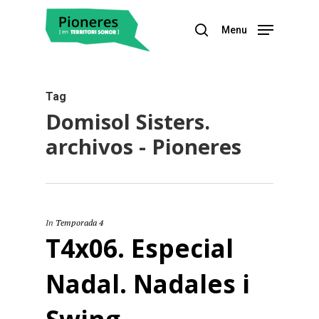
Menu
Hit enter to search or ESC to close
Tag
Domisol Sisters.
archivos - Pioneres
In
Temporada 4
T4x06. Especial
Nadal. Nadales i