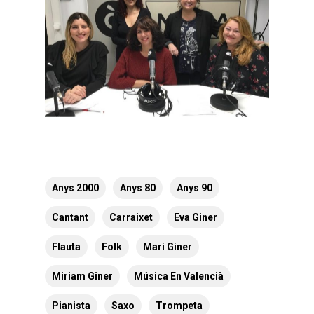
Anys 2000
Anys 80
Anys 90
Cantant
Carraixet
Eva Giner
Flauta
Folk
Mari Giner
Miriam Giner
Música En Valencià
Pianista
Saxo
Trompeta