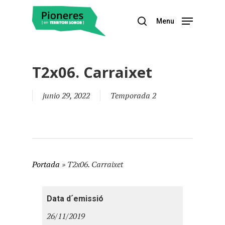
Menu
Hit enter to search or ESC to close
T2x06. Carraixet
junio 29, 2022
Temporada 2
Portada
»
T2x06. Carraixet
Data d´emissió
26/11/2019