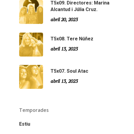
T5x09. Directores: Marina
Especial Estiu
Monty Peiró
Alcantud i Júlia Cruz.
Temporada 4
abril 20, 2023
Temporada 3
Email:
slsmonty@gmail.co
T5x08. Tere Núñez
Temporada 2
abril 13, 2023
Temporada 1
T5x07. Soul Atac
abril 13, 2023
Temporades
Estiu