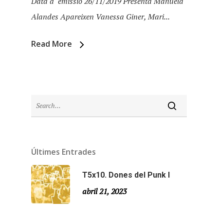
Data d´emissió 26/11/2019 Presenta Manuela
Alandes Apareixen Vanessa Giner, Mari...
Read More
Últimes Entrades
Inici
T5x10. Dones del Punk I
Temporades
abril 21, 2023
Agraïments
Temporada 5