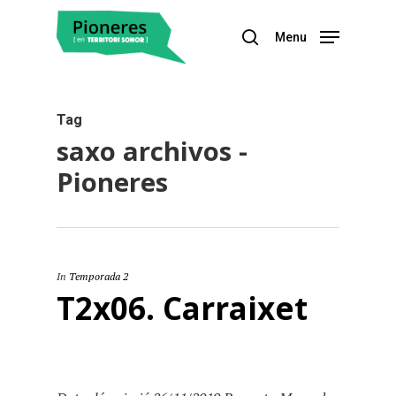
Menu
Hit enter to search or ESC to close
Tag
saxo archivos -
Pioneres
In
Temporada 2
T2x06. Carraixet