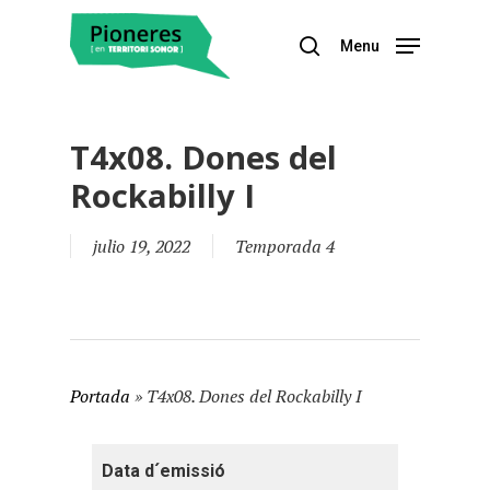
Menu
Hit enter to search or ESC to close
T4x08. Dones del
Rockabilly I
julio 19, 2022
Temporada 4
Portada
»
T4x08. Dones del Rockabilly I
Data d´emissió