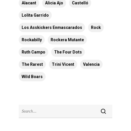
Alacant
Alicia Ajo
Castelló
Lolita Garrido
Los Asskickers Enmascarados
Rock
Rockabilly
Rockera Mutante
Ruth Campo
The Four Dots
The Rarest
Trini Vicent
Valencia
Wild Boars