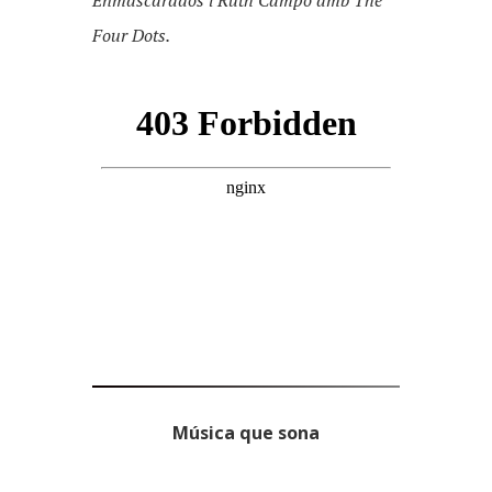
Enmascarados i Ruth Campo amb The
Four Dots.
Música que sona