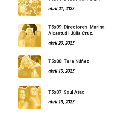
Agraïments
Temporada 5
abril 21, 2023
Especial Estiu
Monty Peiró
T5x09. Directores: Marina
Temporada 4
Alcantud i Júlia Cruz.
Temporada 3
abril 20, 2023
Email:
slsmonty@gmail.co
Temporada 2
T5x08. Tere Núñez
Temporada 1
abril 13, 2023
T5x07. Soul Atac
abril 13, 2023