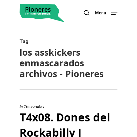
Menu
Hit enter to search or ESC to close
Tag
los asskickers
enmascarados
archivos - Pioneres
In
Temporada 4
T4x08. Dones del
Rockabilly I