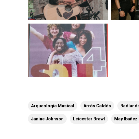
Arqueologia Musical
Arròs Caldós
Badland
Janine Johnson
Leicester Brawl
May Ibañez