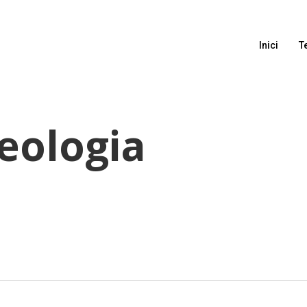
Inici
T
eologia