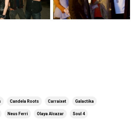
s
Candela Roots
Carraixet
Galactika
Neus Ferri
Olaya Alcazar
Soul 4