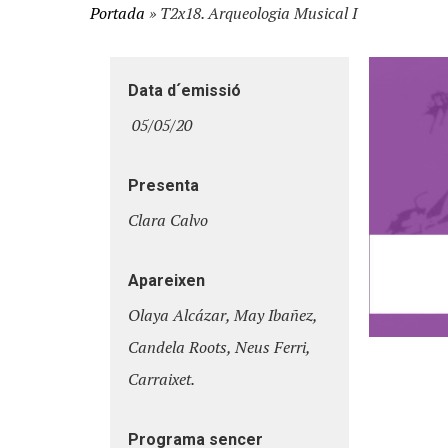
Portada
»
T2x18. Arqueologia Musical I
Data d´emissió
05/05/20
Presenta
Clara Calvo
Hit enter to search or ESC to close
Apareixen
Olaya Alcázar, May Ibañez,
Candela Roots, Neus Ferri,
Carraixet.
Programa sencer