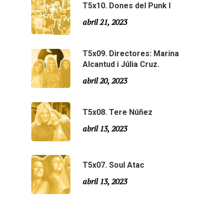
T5x10. Dones del Punk I
Agraïments
Temporada 5
abril 21, 2023
Especial Estiu
Monty Peiró
T5x09. Directores: Marina
Temporada 4
Alcantud i Júlia Cruz.
Temporada 3
Email:
slsmonty@gmail.co
abril 20, 2023
Temporada 2
T5x08. Tere Núñez
Temporada 1
abril 13, 2023
T5x07. Soul Atac
abril 13, 2023