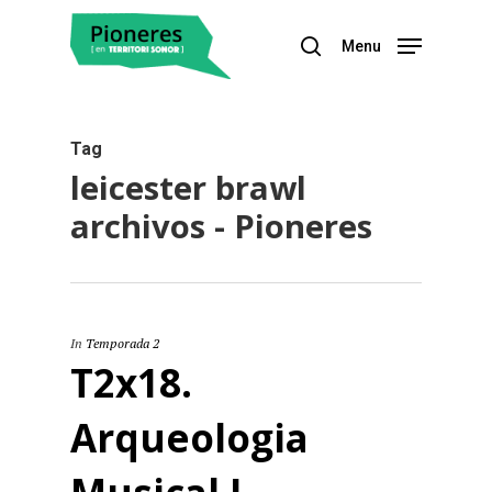
Menu
Hit enter to search or ESC to close
Tag
leicester brawl
archivos - Pioneres
In
Temporada 2
T2x18.
Arqueologia