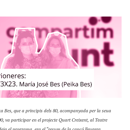
 Bes, que a principis dels 80, acompanyada per la seua
 va participar en el projecte Quart Creixent, al Teatre
deia el programa, era el “resum de la cançó lleugera