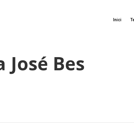
Inici
T
a José Bes