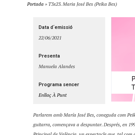
Portada
»
T3x23. Maria José Bes (Peika Bes)
Hit enter to search or ESC to close
Data d´emissió
22/06/2021
Presenta
Manuela Alandes
Programa sencer
Enllaç À Punt
Parlarem amb María José Bes, coneguda com Peika
guitarra, començava a despuntar. Després, en 1990,
Principal de València, un espectacle que, tal com 