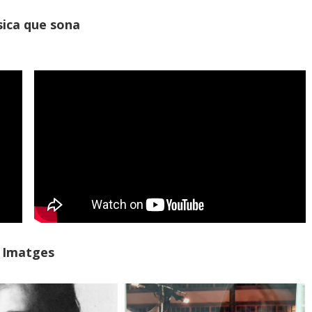
ica que sona
Imatges