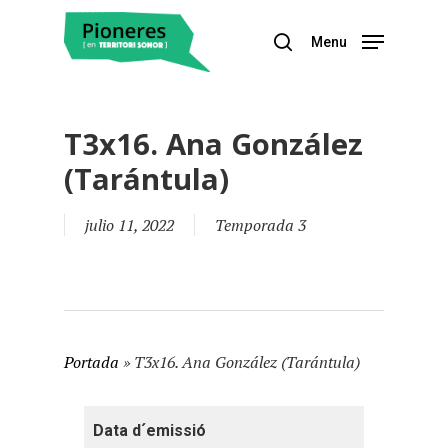
Menu
Hit enter to search or ESC to close
T3x16. Ana González
(Tarántula)
julio 11, 2022
Temporada 3
Portada
»
T3x16. Ana González (Tarántula)
Data d´emissió