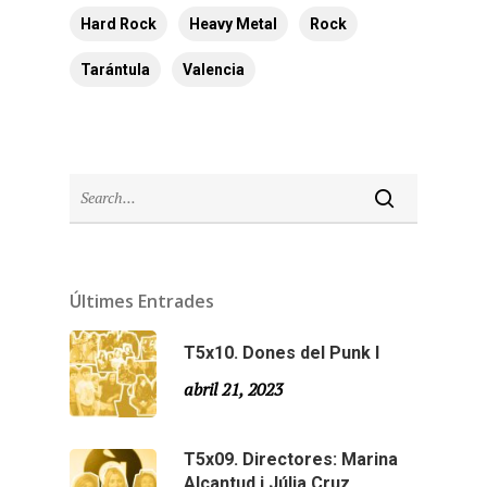
Hard Rock
Heavy Metal
Rock
Tarántula
Valencia
Últimes Entrades
T5x10. Dones del Punk I
abril 21, 2023
T5x09. Directores: Marina
Alcantud i Júlia Cruz.