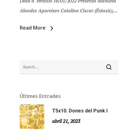
Data d´emissió 16/01/2022 Presenta Manuela
Alandes Apareixen Catalina Ciscar (Éxtasis),...
Read More
Últimes Entrades
Inici
T5x10. Dones del Punk I
Temporades
abril 21, 2023
Agraïments
Temporada 5