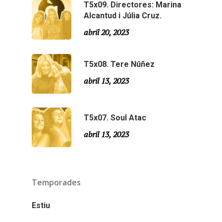
T5x09. Directores: Marina
Especial Estiu
Monty Peiró
Alcantud i Júlia Cruz.
Temporada 4
abril 20, 2023
Temporada 3
Email:
slsmonty@gmail.co
T5x08. Tere Núñez
Temporada 2
abril 13, 2023
Temporada 1
T5x07. Soul Atac
abril 13, 2023
Temporades
Estiu