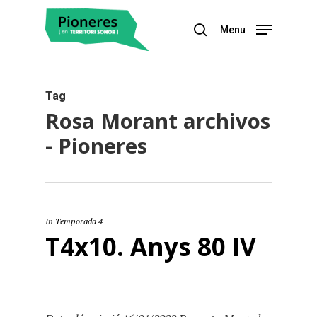
Menu
Hit enter to search or ESC to close
Tag
Rosa Morant archivos
- Pioneres
In
Temporada 4
T4x10. Anys 80 IV