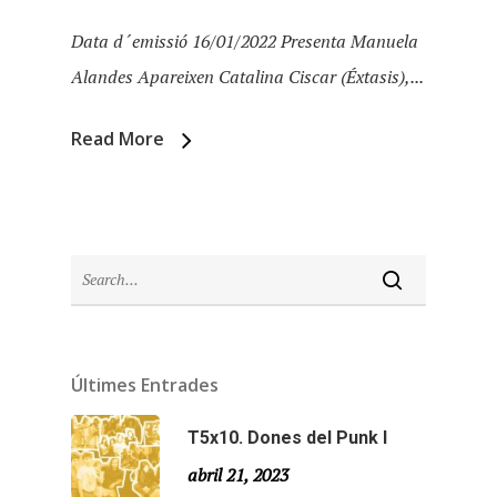
Data d´emissió 16/01/2022 Presenta Manuela
Alandes Apareixen Catalina Ciscar (Éxtasis),...
Read More
Inici
Últimes Entrades
Temporades
T5x10. Dones del Punk I
abril 21, 2023
Agraïments
Temporada 5