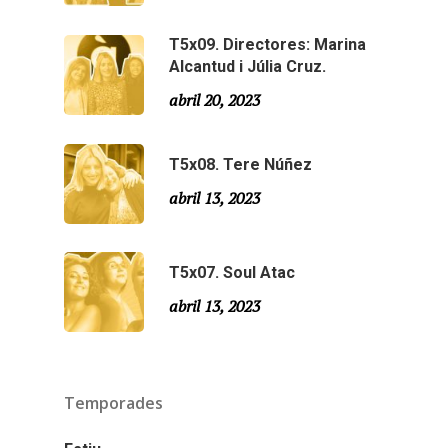
Especial Estiu
Monty Peiró
T5x09. Directores: Marina
Alcantud i Júlia Cruz.
Temporada 4
abril 20, 2023
Temporada 3
Email:
slsmonty@gmail.co
T5x08. Tere Núñez
Temporada 2
abril 13, 2023
Temporada 1
T5x07. Soul Atac
abril 13, 2023
Temporades