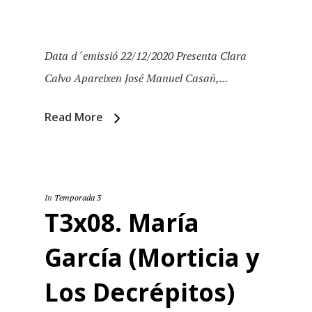
Data d´emissió 22/12/2020 Presenta Clara
Calvo Apareixen José Manuel Casañ,...
Read More
In
Temporada 3
Inici
T3x08. María
Temporades
García (Morticia y
Agraïments
Los Decrépitos)
Temporada 5