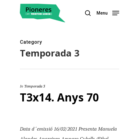
Menu
Hit enter to search or ESC to close
Category
Temporada 3
In
Temporada 3
T3x14. Anys 70
Data d´emissió 16/02/2021 Presenta Manuela
Alandes Apareixen Amparo Cubells (Ethel...