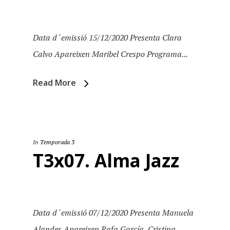
Especial Estiu
Monty Peiró
Temporada 4
Data d´emissió 15/12/2020 Presenta Clara
Temporada 3
Email:
slsmonty@gmail.co
Calvo Apareixen Maribel Crespo Programa...
Temporada 2
Read More
Temporada 1
In
Temporada 3
T3x07. Alma Jazz
Data d´emissió 07/12/2020 Presenta Manuela
Alandes Apareixen Rafa García, Cristina...