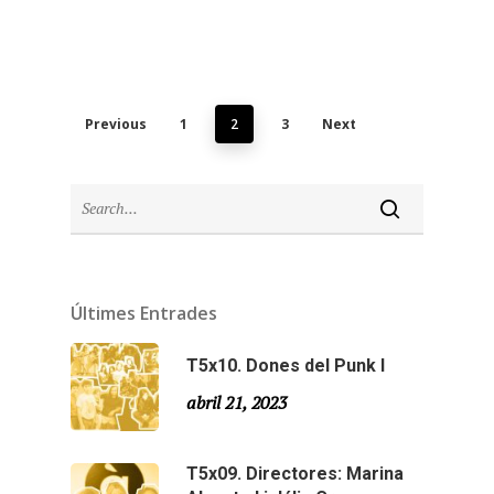
Previous
1
2
3
Next
Últimes Entrades
T5x10. Dones del Punk I
abril 21, 2023
T5x09. Directores: Marina