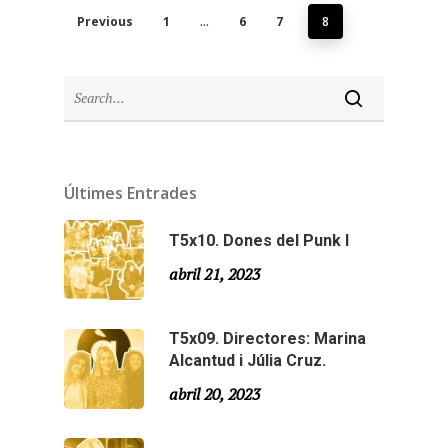
Previous
1
…
6
7
8
Últimes Entrades
T5x10. Dones del Punk I
abril 21, 2023
T5x09. Directores: Marina
Alcantud i Júlia Cruz.
abril 20, 2023