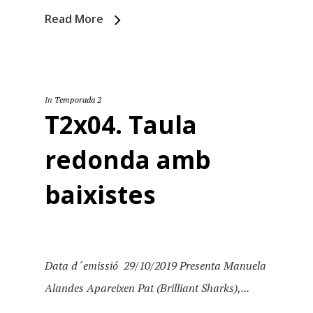
Read More
In
Temporada 2
T2x04. Taula
redonda amb
Inici
baixistes
Temporades
Agraïments
Temporada 5
Data d´emissió 29/10/2019 Presenta Manuela
Especial Estiu
Monty Peiró
Alandes Apareixen Pat (Brilliant Sharks),...