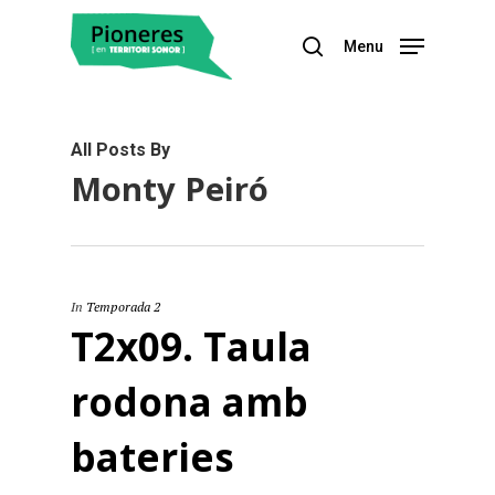
Menu
Hit enter to search or ESC to close
All Posts By
Monty Peiró
In
Temporada 2
T2x09. Taula
rodona amb
bateries