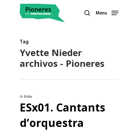
Menu
Hit enter to search or ESC to close
Tag
Yvette Nieder
archivos - Pioneres
In
Estiu
ESx01. Cantants
d’orquestra