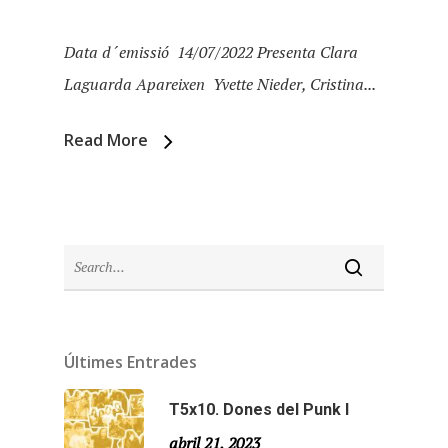
Data d´emissió 14/07/2022 Presenta Clara
Laguarda Apareixen Yvette Nieder, Cristina...
Read More
Inici
Últimes Entrades
Temporades
T5x10. Dones del Punk I
abril 21, 2023
Temporada 5