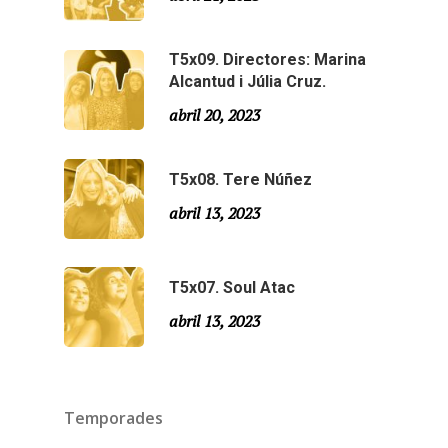
Agraïments
Especial Estiu
Monty Peiró
T5x09. Directores: Marina
Alcantud i Júlia Cruz.
Temporada 4
abril 20, 2023
Temporada 3
Email:
slsmonty@gmail.co
Temporada 2
T5x08. Tere Núñez
abril 13, 2023
Temporada 1
T5x07. Soul Atac
abril 13, 2023
Temporades