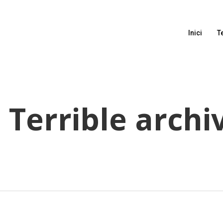
Inici
T
Terrible archiv