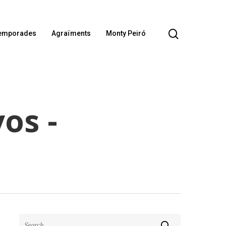
emporades
Agraïments
Monty Peiró
os -