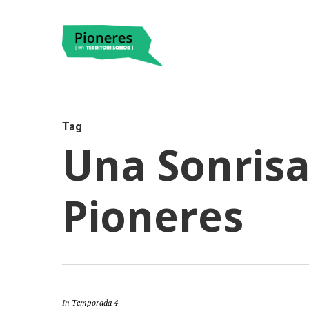
Tag
Una Sonrisa 
Pioneres
Hit enter to search or ESC to close
In
Temporada 4