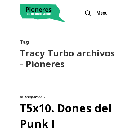
Menu
Hit enter to search or ESC to close
Tag
Tracy Turbo archivos
- Pioneres
In
Temporada 5
T5x10. Dones del
Punk I