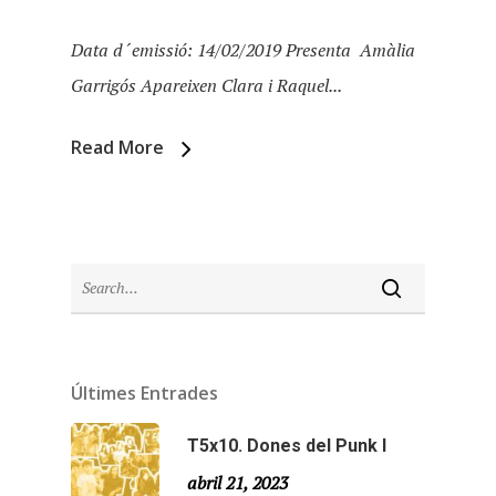
Data d´emissió: 14/02/2019 Presenta Amàlia
Garrigós Apareixen Clara i Raquel...
Inici
Read More
Temporades
Agraïments
Temporada 5
Especial Estiu
Monty Peiró
Temporada 4
Temporada 3
Últimes Entrades
Email:
slsmonty@gmail.co
Temporada 2
T5x10. Dones del Punk I
abril 21, 2023
Temporada 1