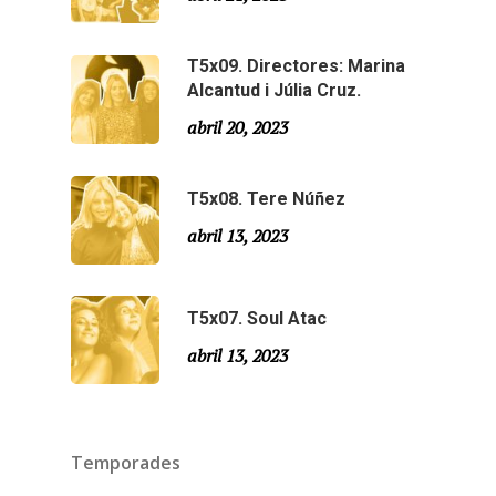
Agraïments
Especial Estiu
Monty Peiró
T5x09. Directores: Marina
Alcantud i Júlia Cruz.
Temporada 4
abril 20, 2023
Temporada 3
Email:
slsmonty@gmail.co
Temporada 2
T5x08. Tere Núñez
abril 13, 2023
Temporada 1
T5x07. Soul Atac
abril 13, 2023
Temporades