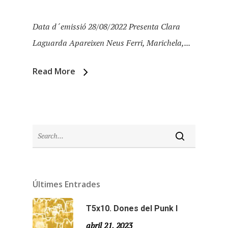
Data d´emissió 28/08/2022 Presenta Clara
Laguarda Apareixen Neus Ferri, Marichela,...
Read More
Inici
Últimes Entrades
Temporades
T5x10. Dones del Punk I
abril 21, 2023
Temporada 5