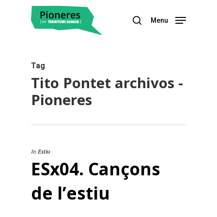
Menu
Hit enter to search or ESC to close
Tag
Tito Pontet archivos -
Pioneres
In
Estiu
ESx04. Cançons
de l’estiu