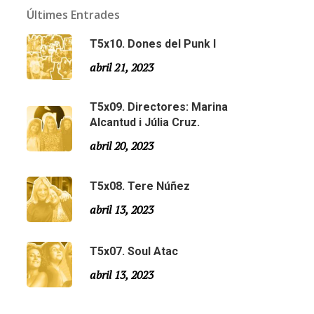
Últimes Entrades
T5x10. Dones del Punk I
abril 21, 2023
T5x09. Directores: Marina
Alcantud i Júlia Cruz.
abril 20, 2023
T5x08. Tere Núñez
Email:
slsmonty@gmail.com
abril 13, 2023
T5x07. Soul Atac
abril 13, 2023