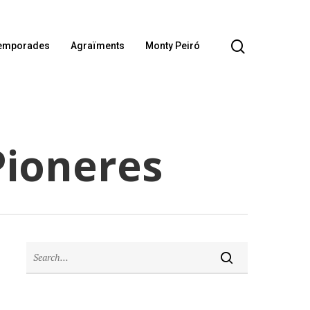
emporades
Agraïments
Monty Peiró
Pioneres