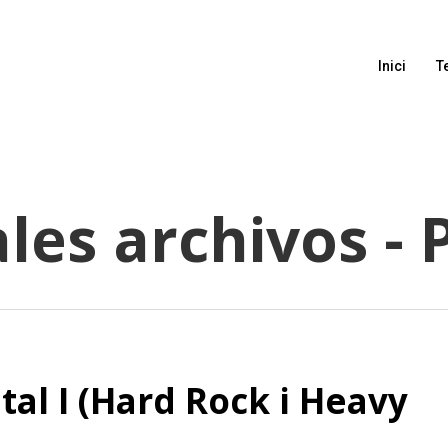
Inici
T
les archivos - 
al I (Hard Rock i Heavy