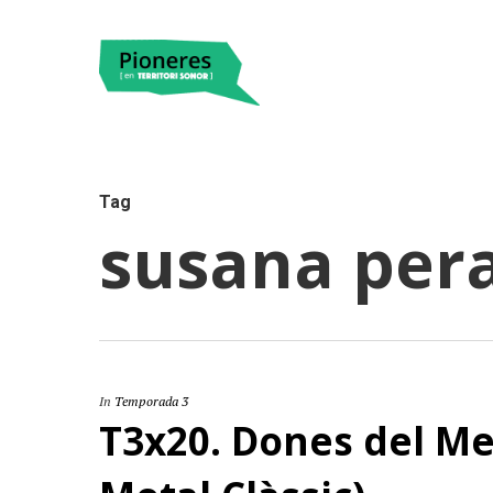
Tag
susana pera
Hit enter to search or ESC to close
In
Temporada 3
T3x20. Dones del Met