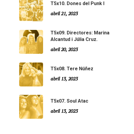
T5x10. Dones del Punk I
Agraïments
Temporada 5
abril 21, 2023
Especial Estiu
Monty Peiró
T5x09. Directores: Marina
Temporada 4
Alcantud i Júlia Cruz.
Temporada 3
Email:
slsmonty@gmail.co
abril 20, 2023
Temporada 2
T5x08. Tere Núñez
Temporada 1
abril 13, 2023
T5x07. Soul Atac
abril 13, 2023