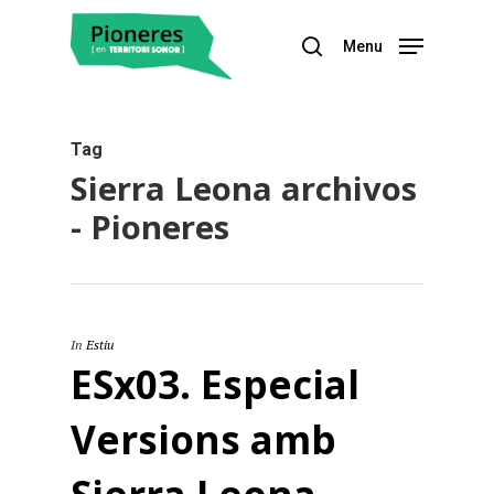
Menu
Hit enter to search or ESC to close
Tag
Sierra Leona archivos
- Pioneres
In
Estiu
ESx03. Especial
Versions amb