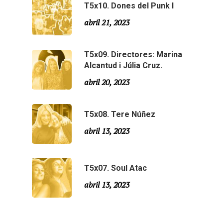
T5x10. Dones del Punk I
Agraïments
Temporada 5
abril 21, 2023
Especial Estiu
Monty Peiró
T5x09. Directores: Marina
Temporada 4
Alcantud i Júlia Cruz.
Temporada 3
Email:
slsmonty@gmail.co
abril 20, 2023
Temporada 2
T5x08. Tere Núñez
Temporada 1
abril 13, 2023
T5x07. Soul Atac
abril 13, 2023