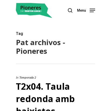
Menu
Hit enter to search or ESC to close
Tag
Pat archivos -
Pioneres
In
Temporada 2
T2x04. Taula
redonda amb