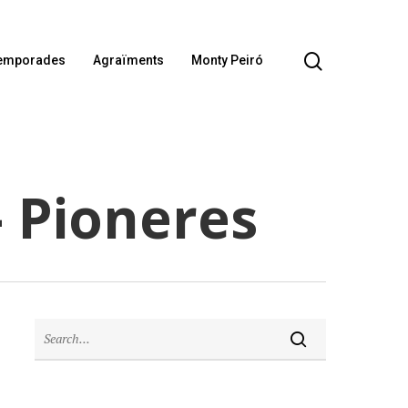
emporades
Agraïments
Monty Peiró
 Pioneres