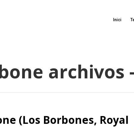
Inici
T
one archivos -
ne (Los Borbones, Royal