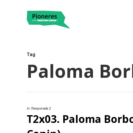
Tag
Paloma Borb
Hit enter to search or ESC to close
In
Temporada 2
T2x03. Paloma Borbo