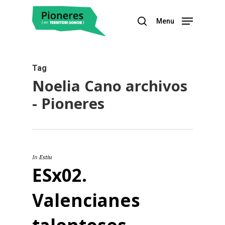
Menu
Hit enter to search or ESC to close
Tag
Noelia Cano archivos
- Pioneres
In
Estiu
ESx02.
Valencianes