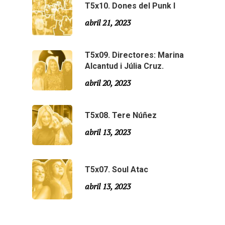
T5x10. Dones del Punk I
Agraïments
Temporada 5
abril 21, 2023
Especial Estiu
Monty Peiró
T5x09. Directores: Marina
Temporada 4
Alcantud i Júlia Cruz.
Temporada 3
Email:
slsmonty@gmail.co
abril 20, 2023
Temporada 2
T5x08. Tere Núñez
Temporada 1
abril 13, 2023
T5x07. Soul Atac
abril 13, 2023