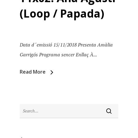
(Loop / Papada)
Data d´emissió 15/11/2018 Presenta Amàlia
Inici
Garrigós Programa sencer Enllaç À...
Temporades
Read More
Agraïments
Temporada 5
Especial Estiu
Monty Peiró
Temporada 4
Temporada 3
Email:
slsmonty@gmail.co
Temporada 2