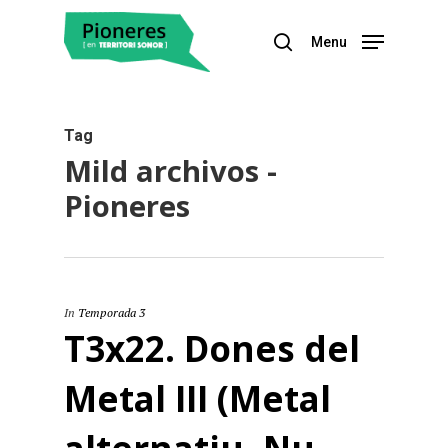
Menu
Hit enter to search or ESC to close
Tag
Mild archivos -
Pioneres
In
Temporada 3
T3x22. Dones del
Metal III (Metal