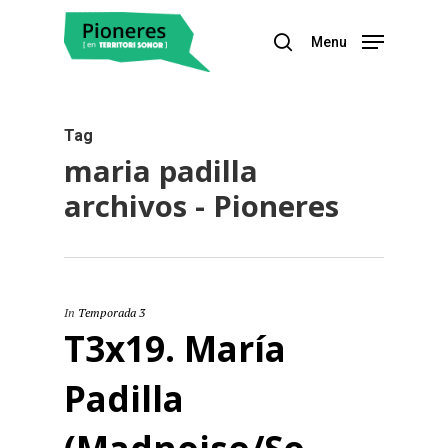
Menu
Hit enter to search or ESC to close
Tag
maria padilla
archivos - Pioneres
In
Temporada 3
T3x19. María
Padilla