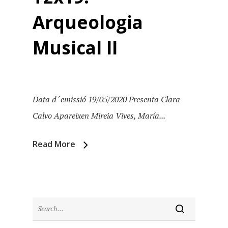
Arqueologia
Musical II
Inici
Data d´emissió 19/05/2020 Presenta Clara
Calvo Apareixen Mireia Vives, María...
Temporades
Read More
Agraïments
Temporada 5
Especial Estiu
Monty Peiró
Temporada 4
Temporada 3
Email:
slsmonty@gmail.co