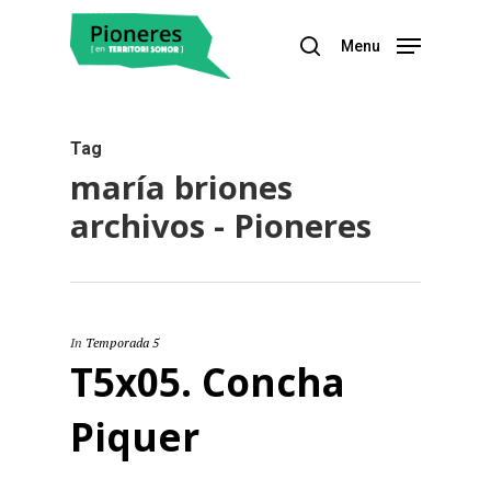
Menu
Hit enter to search or ESC to close
Tag
maría briones
archivos - Pioneres
In
Temporada 5
T5x05. Concha
Piquer