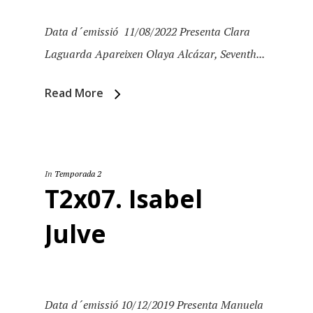
Data d´emissió 11/08/2022 Presenta Clara
Laguarda Apareixen Olaya Alcázar, Seventh...
Read More
In
Temporada 2
T2x07. Isabel
Inici
Julve
Temporades
Agraïments
Temporada 5
Data d´emissió 10/12/2019 Presenta Manuela