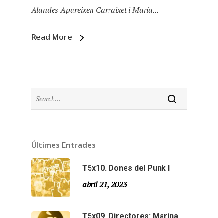
Especial Estiu
Monty Peiró
Alandes Apareixen Carraixet i María...
Temporada 4
Read More
Temporada 3
Email:
slsmonty@gmail.co
Temporada 2
Temporada 1
Últimes Entrades
T5x10. Dones del Punk I
abril 21, 2023
T5x09. Directores: Marina