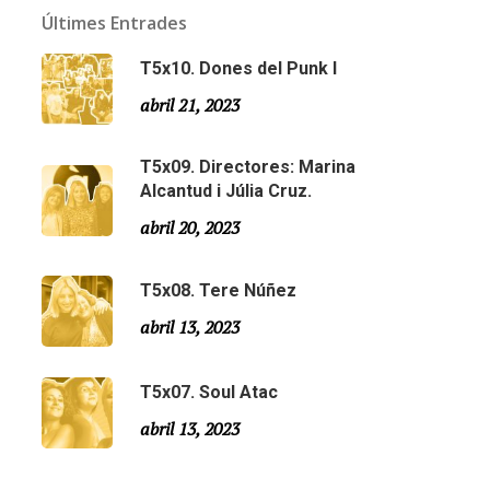
Últimes Entrades
T5x10. Dones del Punk I
abril 21, 2023
T5x09. Directores: Marina
Alcantud i Júlia Cruz.
abril 20, 2023
T5x08. Tere Núñez
Email:
slsmonty@gmail.com
abril 13, 2023
T5x07. Soul Atac
abril 13, 2023