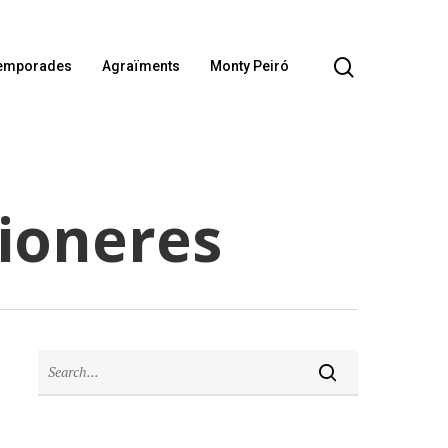
emporades
Agraïments
Monty Peiró
Pioneres