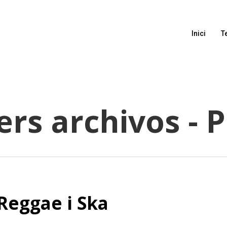
Inici
T
ers archivos - 
Reggae i Ska