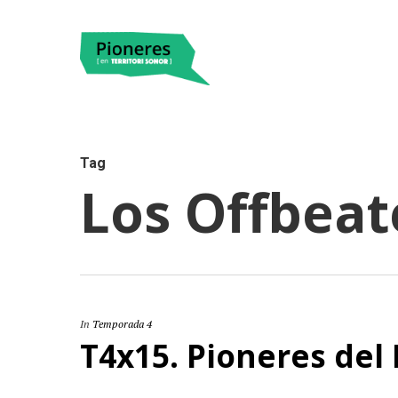
Tag
Los Offbeat
Hit enter to search or ESC to close
In
Temporada 4
T4x15. Pioneres del 