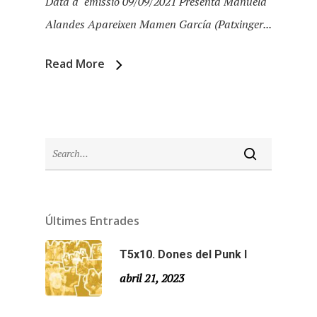
Data d´emissió 09/09/2021 Presenta Manuela
Alandes Apareixen Mamen García (Patxinger...
Read More
Últimes Entrades
Inici
T5x10. Dones del Punk I
Temporades
abril 21, 2023
Agraïments
Temporada 5