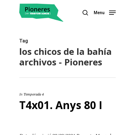
Menu
Hit enter to search or ESC to close
Tag
los chicos de la bahía
archivos - Pioneres
In
Temporada 4
T4x01. Anys 80 I