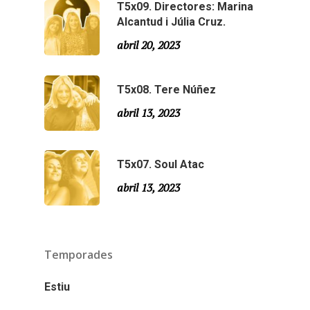
T5x09. Directores: Marina
Especial Estiu
Monty Peiró
Alcantud i Júlia Cruz.
Temporada 4
abril 20, 2023
Temporada 3
Email:
slsmonty@gmail.co
T5x08. Tere Núñez
Temporada 2
abril 13, 2023
Temporada 1
T5x07. Soul Atac
abril 13, 2023
Temporades
Estiu