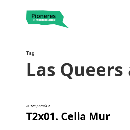
Tag
Las Queers 
Hit enter to search or ESC to close
In
Temporada 2
T2x01. Celia Mur