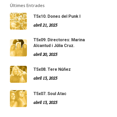
Últimes Entrades
T5x10. Dones del Punk I
abril 21, 2023
T5x09. Directores: Marina
Alcantud i Júlia Cruz.
abril 20, 2023
T5x08. Tere Núñez
Email:
slsmonty@gmail.com
abril 13, 2023
T5x07. Soul Atac
abril 13, 2023