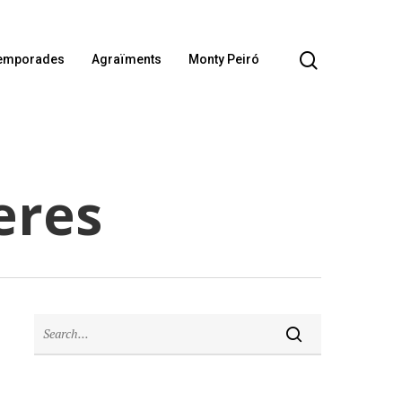
emporades
Agraïments
Monty Peiró
eres