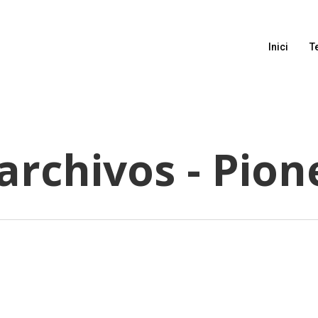
Inici
T
archivos - Pion