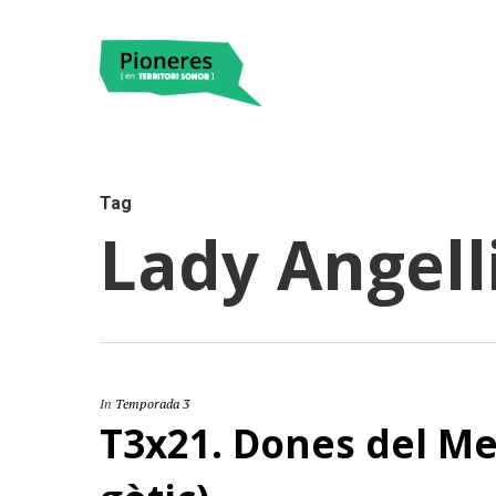
Tag
Lady Angell
Hit enter to search or ESC to close
In
Temporada 3
T3x21. Dones del Met