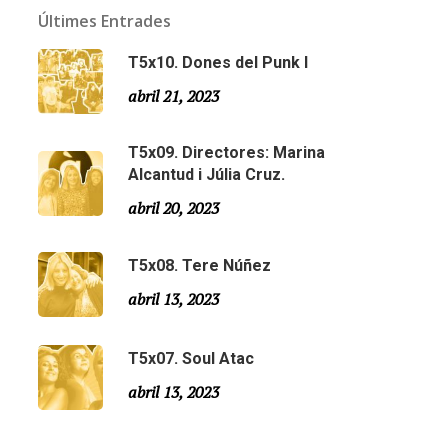
Últimes Entrades
T5x10. Dones del Punk I
abril 21, 2023
T5x09. Directores: Marina
Alcantud i Júlia Cruz.
abril 20, 2023
T5x08. Tere Núñez
Email:
slsmonty@gmail.com
abril 13, 2023
T5x07. Soul Atac
abril 13, 2023