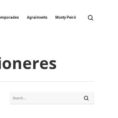
emporades
Agraïments
Monty Peiró
Pioneres