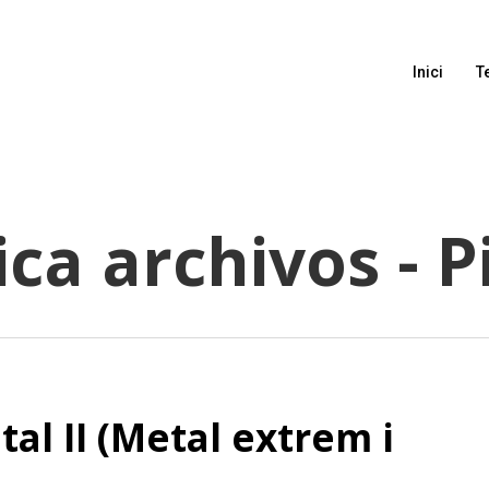
Inici
T
ica archivos - 
al II (Metal extrem i