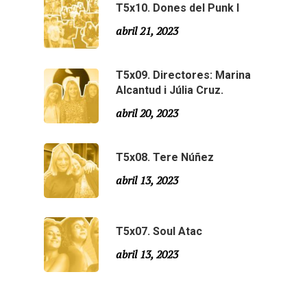
T5x10. Dones del Punk I
Agraïments
Temporada 5
abril 21, 2023
Especial Estiu
Monty Peiró
T5x09. Directores: Marina
Temporada 4
Alcantud i Júlia Cruz.
Temporada 3
Email:
slsmonty@gmail.co
abril 20, 2023
Temporada 2
T5x08. Tere Núñez
Temporada 1
abril 13, 2023
T5x07. Soul Atac
abril 13, 2023