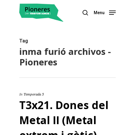
Menu
Hit enter to search or ESC to close
Tag
inma furió archivos -
Pioneres
In
Temporada 3
T3x21. Dones del
Metal II (Metal