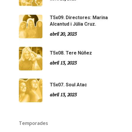
Agraïments
Especial Estiu
Monty Peiró
T5x09. Directores: Marina
Alcantud i Júlia Cruz.
Temporada 4
abril 20, 2023
Temporada 3
Email:
slsmonty@gmail.co
Temporada 2
T5x08. Tere Núñez
abril 13, 2023
Temporada 1
T5x07. Soul Atac
abril 13, 2023
Temporades