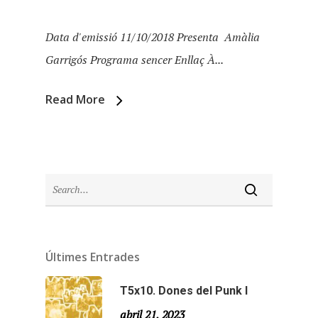
Data d'emissió 11/10/2018 Presenta Amàlia
Garrigós Programa sencer Enllaç À...
Read More
Inici
Últimes Entrades
Temporades
T5x10. Dones del Punk I
abril 21, 2023
Temporada 5