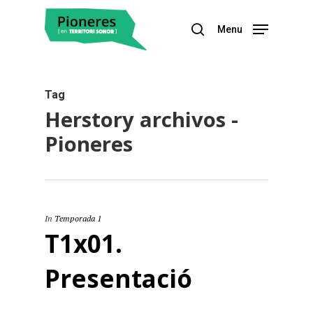
Menu
Hit enter to search or ESC to close
Tag
Herstory archivos -
Pioneres
In
Temporada 1
T1x01.
Presentació