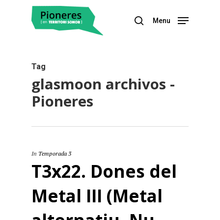
Menu
Hit enter to search or ESC to close
Tag
glasmoon archivos -
Pioneres
In
Temporada 3
T3x22. Dones del
Metal III (Metal