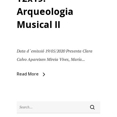
Arqueologia
Musical II
Inici
Data d´emissió 19/05/2020 Presenta Clara
Calvo Apareixen Mireia Vives, María...
Temporades
Read More
Agraïments
Temporada 5
Especial Estiu
Monty Peiró
Temporada 4
Temporada 3
Email:
slsmonty@gmail.co