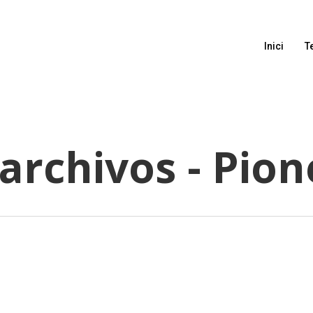
Inici
T
 archivos - Pio