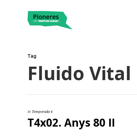
Tag
Fluido Vital
Hit enter to search or ESC to close
In
Temporada 4
T4x02. Anys 80 II