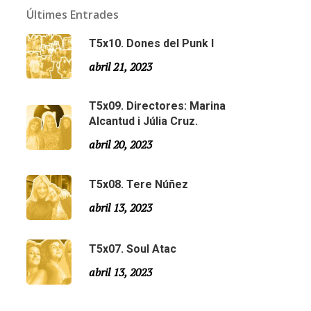
Últimes Entrades
T5x10. Dones del Punk I
abril 21, 2023
T5x09. Directores: Marina
Alcantud i Júlia Cruz.
abril 20, 2023
T5x08. Tere Núñez
Email:
slsmonty@gmail.com
abril 13, 2023
T5x07. Soul Atac
abril 13, 2023