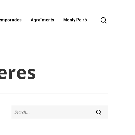
emporades
Agraïments
Monty Peiró
neres