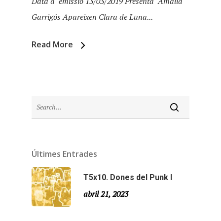
Data d´emissió 13/03/2019 Presenta Amàlia
Garrigós Apareixen Clara de Luna...
Read More
Últimes Entrades
Inici
T5x10. Dones del Punk I
Temporades
abril 21, 2023
Agraïments
Temporada 5