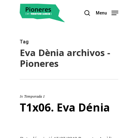
Menu
Hit enter to search or ESC to close
Tag
Eva Dènia archivos -
Pioneres
In
Temporada 1
T1x06. Eva Dénia