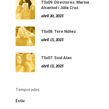
T5x09. Directores: Marina
Especial Estiu
Monty Peiró
Alcantud i Júlia Cruz.
Temporada 4
abril 20, 2023
Temporada 3
Email:
slsmonty@gmail.co
T5x08. Tere Núñez
Temporada 2
abril 13, 2023
Temporada 1
T5x07. Soul Atac
abril 13, 2023
Temporades
Estiu