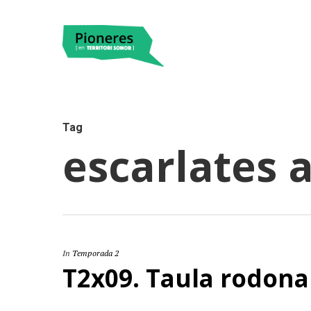
Tag
escarlates a
Hit enter to search or ESC to close
In
Temporada 2
T2x09. Taula rodona