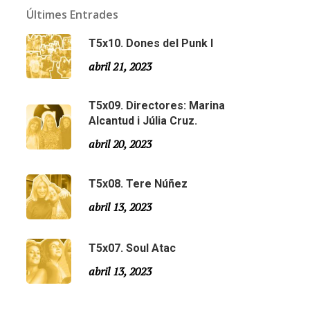
Últimes Entrades
T5x10. Dones del Punk I
abril 21, 2023
T5x09. Directores: Marina
Alcantud i Júlia Cruz.
abril 20, 2023
T5x08. Tere Núñez
Email:
slsmonty@gmail.com
abril 13, 2023
T5x07. Soul Atac
abril 13, 2023