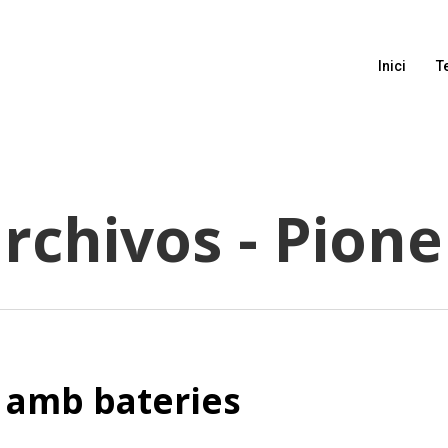
Inici
T
rchivos - Pione
 amb bateries