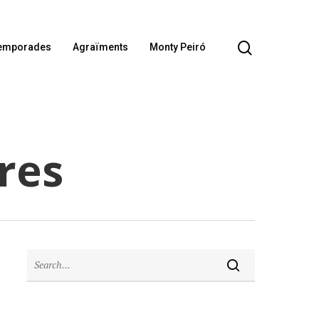
emporades
Agraïments
Monty Peiró
res