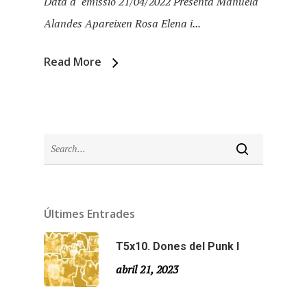
Data d´emissió 21/04/2022 Presenta Manuela
Alandes Apareixen Rosa Elena i...
Read More
Últimes Entrades
Inici
T5x10. Dones del Punk I
Temporades
abril 21, 2023
Agraïments
Temporada 5