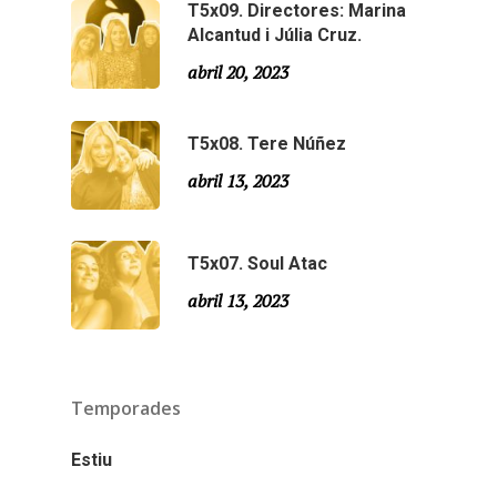
T5x09. Directores: Marina
Especial Estiu
Monty Peiró
Alcantud i Júlia Cruz.
Temporada 4
abril 20, 2023
Temporada 3
Email:
slsmonty@gmail.co
T5x08. Tere Núñez
Temporada 2
abril 13, 2023
Temporada 1
T5x07. Soul Atac
abril 13, 2023
Temporades
Estiu