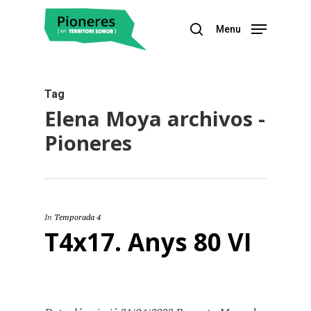
Menu
Hit enter to search or ESC to close
Tag
Elena Moya archivos -
Pioneres
In
Temporada 4
T4x17. Anys 80 VI