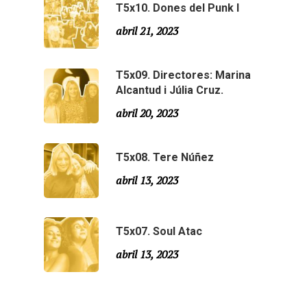
T5x10. Dones del Punk I
Agraïments
Temporada 5
abril 21, 2023
Especial Estiu
Monty Peiró
T5x09. Directores: Marina
Temporada 4
Alcantud i Júlia Cruz.
Temporada 3
Email:
slsmonty@gmail.co
abril 20, 2023
Temporada 2
T5x08. Tere Núñez
Temporada 1
abril 13, 2023
T5x07. Soul Atac
abril 13, 2023