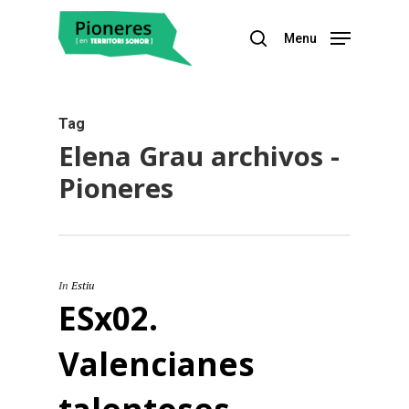
Menu
Hit enter to search or ESC to close
Tag
Elena Grau archivos -
Pioneres
In
Estiu
ESx02.
Valencianes