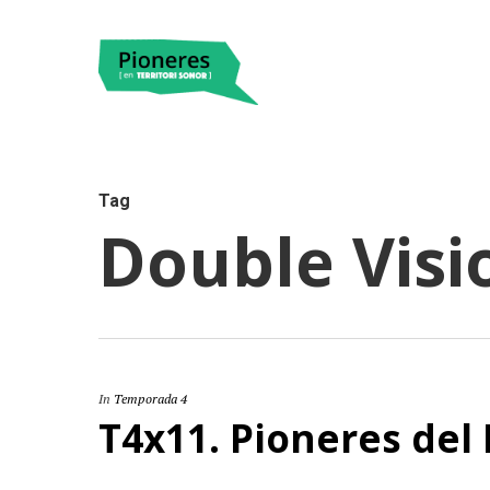
Tag
Double Visi
Hit enter to search or ESC to close
In
Temporada 4
T4x11. Pioneres del