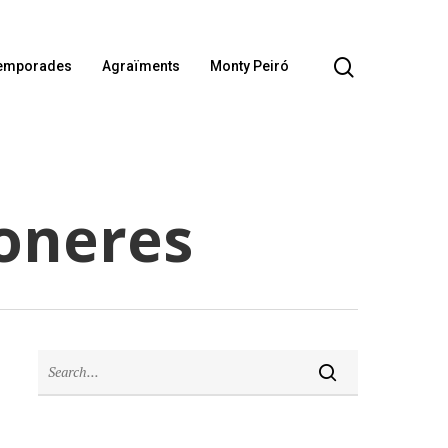
emporades
Agraïments
Monty Peiró
ioneres