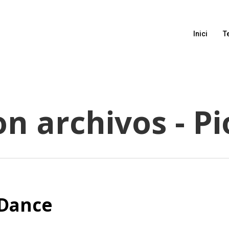
Inici
T
on archivos - P
 Dance