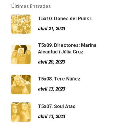
Últimes Entrades
T5x10. Dones del Punk I
abril 21, 2023
T5x09. Directores: Marina
Alcantud i Júlia Cruz.
abril 20, 2023
T5x08. Tere Núñez
Email:
slsmonty@gmail.com
abril 13, 2023
T5x07. Soul Atac
abril 13, 2023