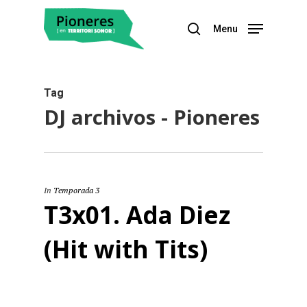
Menu
Hit enter to search or ESC to close
Tag
DJ archivos - Pioneres
In
Temporada 3
T3x01. Ada Diez
(Hit with Tits)