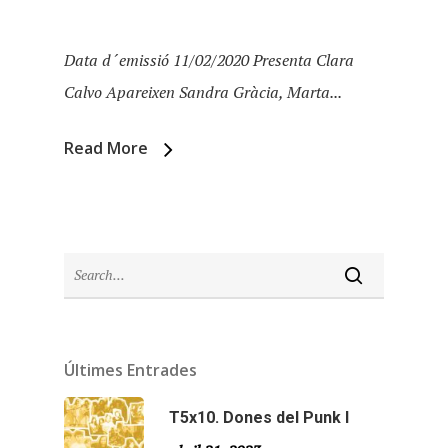
Data d´emissió 11/02/2020 Presenta Clara
Calvo Apareixen Sandra Gràcia, Marta...
Inici
Read More
Temporades
Agraïments
Temporada 5
Especial Estiu
Monty Peiró
Temporada 4
Temporada 3
Email:
slsmonty@gmail.co
Últimes Entrades
Temporada 2
T5x10. Dones del Punk I
Temporada 1