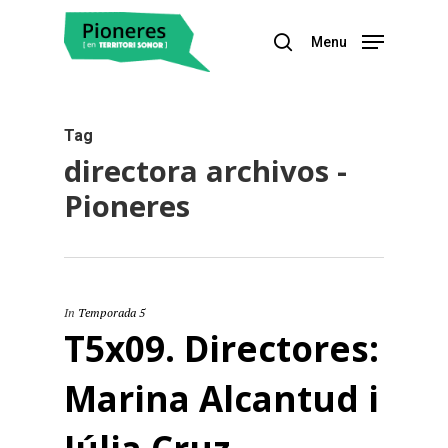
Menu
Hit enter to search or ESC to close
Tag
directora archivos -
Pioneres
In
Temporada 5
T5x09. Directores:
Marina Alcantud i