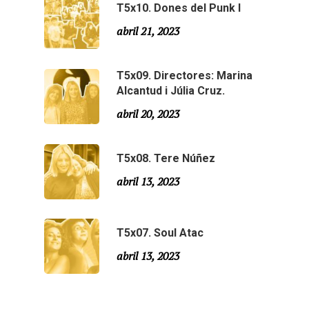
T5x10. Dones del Punk I
Agraïments
Temporada 5
abril 21, 2023
Especial Estiu
Monty Peiró
T5x09. Directores: Marina
Temporada 4
Alcantud i Júlia Cruz.
Temporada 3
Email:
slsmonty@gmail.co
abril 20, 2023
Temporada 2
T5x08. Tere Núñez
Temporada 1
abril 13, 2023
T5x07. Soul Atac
abril 13, 2023